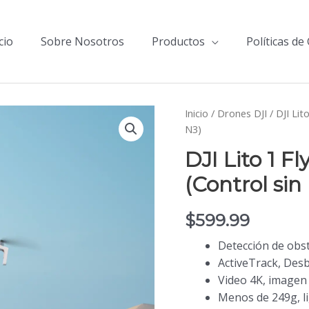
cio
Sobre Nosotros
Productos
Políticas de
Inicio
/
Drones DJI
/ DJI Lit
N3)
DJI Lito 1 
(Control sin
$
599.99
Detección de obst
ActiveTrack, Des
Video 4K, imagen 
Menos de 249g, lig