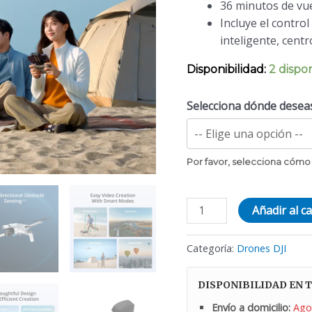
36 minutos de vue
Incluye el contro
inteligente, cent
Disponibilidad:
2 dispo
Selecciona dónde deseas 
Por favor, selecciona cómo 
DJI
Añadir al ca
Lito
1
Categoría:
Drones DJI
Fly
More
DISPONIBILIDAD EN T
Combo
Envío a domicilio:
Ago
(Control