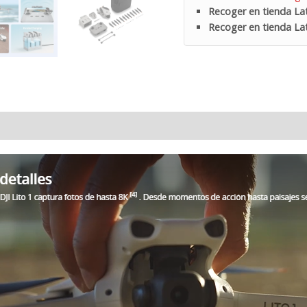
Recoger en tienda Lat
sin
Recoger en tienda Lat
pantalla
DJI
RC-
N3)
cantidad